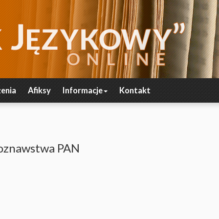
enia
Afiksy
Informacje
Kontakt
koznawstwa PAN