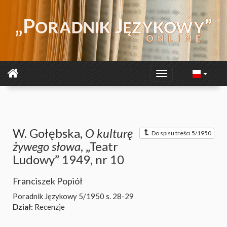
W. Gołębska,
O kulturę
Do spisu treści 5/1950
żywego słowa
, „Teatr
Ludowy” 1949, nr 10
Franciszek Popiół
Poradnik Językowy 5/1950
s. 28-29
Dział:
Recenzje