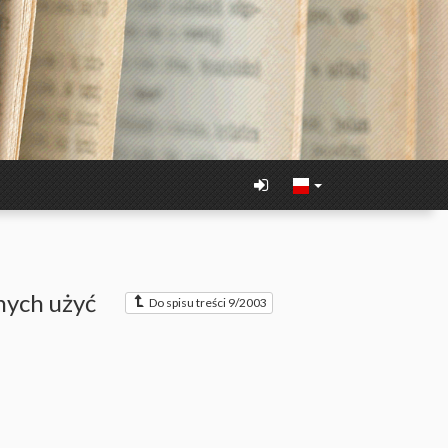
nych użyć
Do spisu treści 9/2003