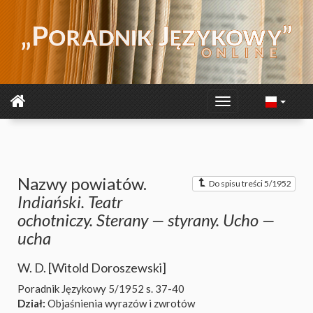
Nazwy powiatów.
Do spisu treści 5/1952
Indiański. Teatr
ochotniczy. Sterany — styrany. Ucho —
ucha
W. D. [Witold Doroszewski]
Poradnik Językowy 5/1952
s. 37-40
Dział:
Objaśnienia wyrazów i zwrotów