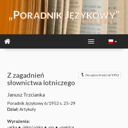
Z zagadnień
Do spisu treści 6/1952
słownictwa lotniczego
Janusz Trzcianka
Poradnik Językowy 6/1952
s. 25-29
Dział:
Artykuły
Wyrażenia:
-arka
•
-isko/-ysko
•
-no
•
-ownica