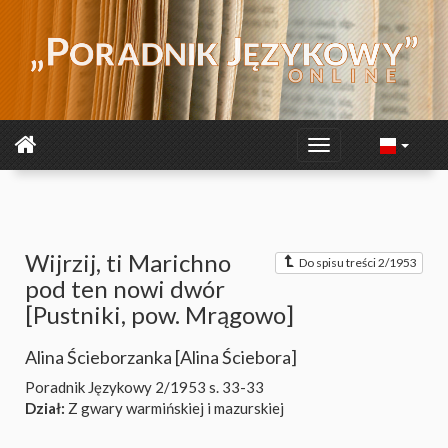
Wijrzij, ti Marichno
Do spisu treści 2/1953
pod ten nowi dwór
[Pustniki, pow. Mrągowo]
Alina Ścieborzanka [Alina Ściebora]
Poradnik Językowy 2/1953
s. 33-33
Dział:
Z gwary warmińskiej i mazurskiej