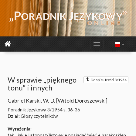
W sprawie „pięknego
Do spisu treści 3/1954
tonu” i innych
Gabriel Karski
,
W. D. [Witold Doroszewski]
Poradnik Językowy 3/1954
s. 36-36
Dział:
Głosy czytelników
Wyrażenia:
tak... jak
•
listonosz/listowy
•
posiadać/mieć
•
barakosklep