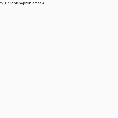
cy
•
problem/problemat
•