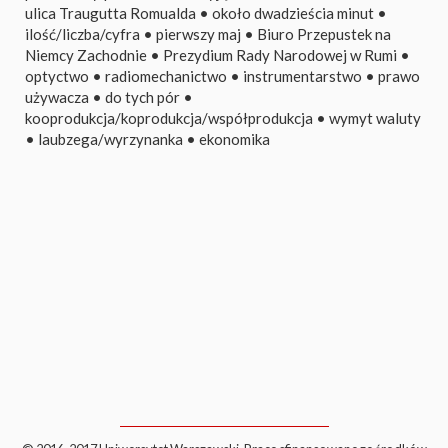
ulica Traugutta Romualda
•
około dwadzieścia minut
•
ilość/liczba/cyfra
•
pierwszy maj
•
Biuro Przepustek na
Niemcy Zachodnie
•
Prezydium Rady Narodowej w Rumi
•
optyctwo
•
radiomechanictwo
•
instrumentarstwo
•
prawo
używacza
•
do tych pór
•
kooprodukcja/koprodukcja/współprodukcja
•
wymyt waluty
•
laubzega/wyrzynanka
•
ekonomika