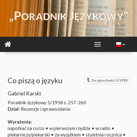
Co piszą o języku
Do spisu treści 5/1958
Gabriel Karski
Poradnik Językowy 5/1958
s. 257-260
Dział:
Recenzje i sprawozdania
Wyrażenia:
napotkać na co/co
•
w pierwszym rzędzie
•
w radio
•
piekarniczy/piekarski
•
za wyjątkiem
•
stuletnia rocznica
•