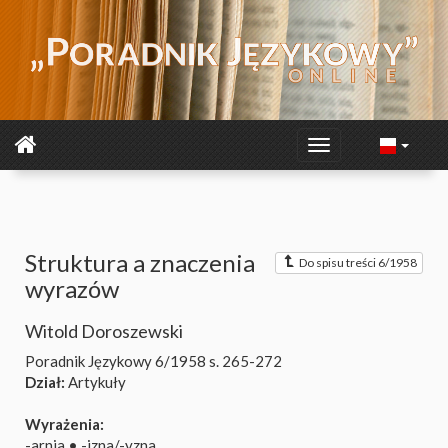
Struktura a znaczenia
Do spisu treści 6/1958
wyrazów
Witold Doroszewski
Poradnik Językowy 6/1958
s. 265-272
Dział:
Artykuły
Wyrażenia:
-arnia
•
-izna/-yzna