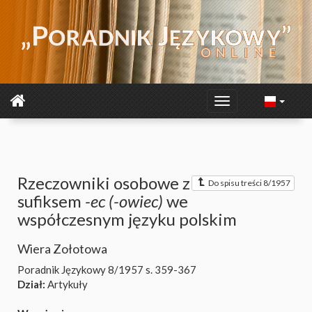
Rzeczowniki osobowe z
Do spisu treści 8/1957
sufiksem
-ec (-owiec)
we
współczesnym języku polskim
Wiera Zołotowa
Poradnik Językowy 8/1957
s. 359-367
Dział:
Artykuły