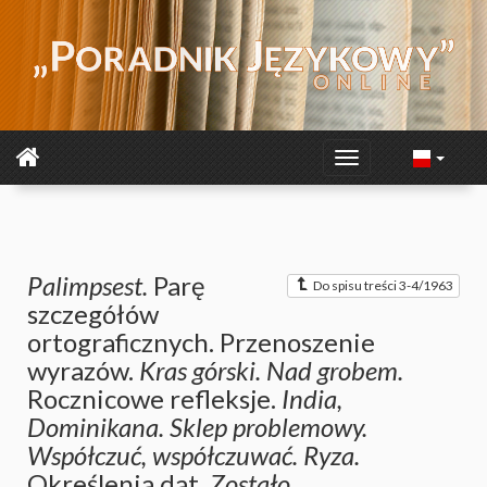
Palimpsest.
Parę
Do spisu treści 3-4/1963
szczegółów
ortograficznych. Przenoszenie
wyrazów.
Kras górski. Nad grobem.
Rocznicowe refleksje.
India,
Dominikana. Sklep problemowy.
Współczuć, współczuwać. Ryza.
Określenia dat.
Zostało