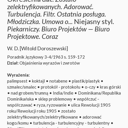
zelektryfikowanych. Adorować.
Turbulencja. Filtr. Ostatnia posługa.
Młodziczka. Umowa o...
Niejasny styl.
Piekarniczy. Biuro Projektów — Biuro
Projektowe. Coraz
W. D. [Witold Doroszewski]
Poradnik Językowy 3-4/1963
s. 159-172
Dział:
Objaśnienia wyrazów i zwrotów
Wyrażenia:
palimpsest
•
koktajl
•
notabene
•
plastik/plastyk
•
szmalec/smalec
•
protokół - protokołu
•
o-czy
•
kras górski
•
nad grobem/trumną
•
India/Indie
•
Dominikana/Republika
Dominikańska
•
sklep problemowy
•
współczuć -
współczuwać
•
ryza, ryzowanie
•
ulica Rewolucji 1905
roku/Rewolucji roku 1905
•
zostało
zelektryfikowanych/zelektryfikowane
•
adorować
kogo/komu
•
turbulencja - turbulencyjny - turbulentny
•