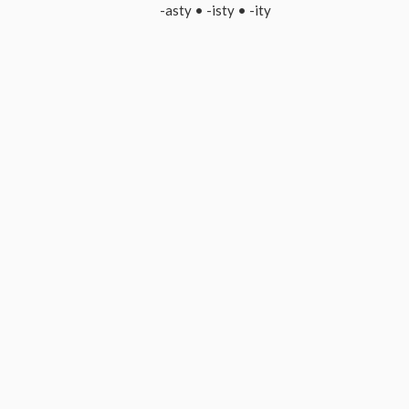
-asty
•
-isty
•
-ity