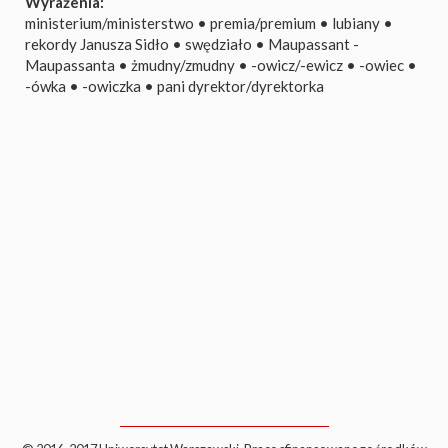
Wyrażenia:
ministerium/ministerstwo
•
premia/premium
•
lubiany
•
rekordy Janusza Sidło
•
swędziało
•
Maupassant -
Maupassanta
•
żmudny/zmudny
•
-owicz/-ewicz
•
-owiec
•
-ówka
•
-owiczka
•
pani dyrektor/dyrektorka