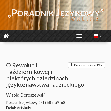
O Rewolucji
Do spisu treści 2/1968
Październikowej i
niektórych dziedzinach
językoznawstwa radzieckiego
Witold Doroszewski
Poradnik Językowy 2/1968
s. 59-68
Dział:
Artykuły