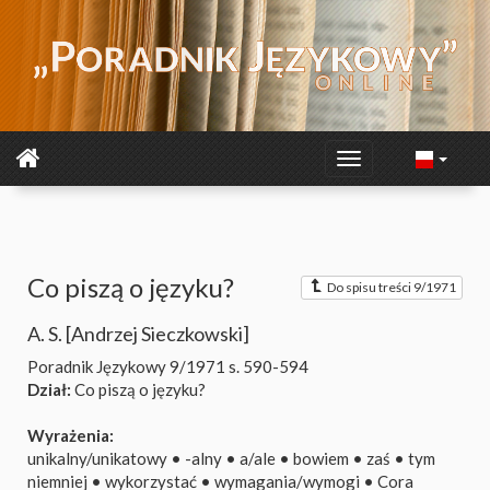
Co piszą o języku?
Do spisu treści 9/1971
A. S. [Andrzej Sieczkowski]
Poradnik Językowy 9/1971
s. 590-594
Dział:
Co piszą o języku?
Wyrażenia:
unikalny/unikatowy
•
-alny
•
a/ale
•
bowiem
•
zaś
•
tym
niemniej
•
wykorzystać
•
wymagania/wymogi
•
Cora