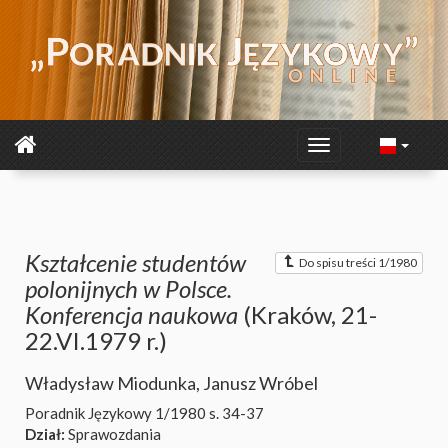
Kształcenie studentów
Do spisu treści 1/1980
polonijnych w Polsce.
Konferencja naukowa
(Kraków, 21-
22.VI.1979 r.)
Władysław Miodunka
,
Janusz Wróbel
Poradnik Językowy 1/1980
s. 34-37
Dział:
Sprawozdania