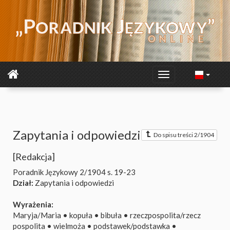
Zapytania i odpowiedzi
Do spisu treści 2/1904
[Redakcja]
Poradnik Językowy 2/1904
s. 19-23
Dział:
Zapytania i odpowiedzi
Wyrażenia:
Maryja/Maria
•
kopuła
•
bibuła
•
rzeczpospolita/rzecz
pospolita
•
wielmoża
•
podstawek/podstawka
•