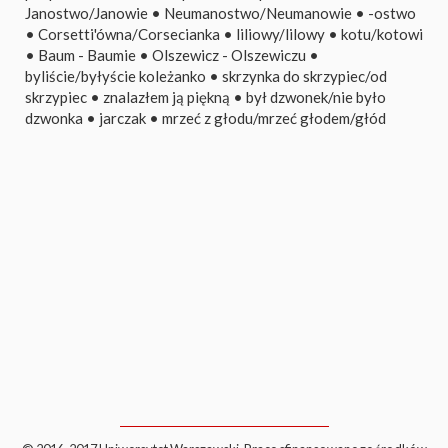
Janostwo/Janowie
•
Neumanostwo/Neumanowie
•
-ostwo
•
Corsetti'ówna/Corsecianka
•
liliowy/lilowy
•
kotu/kotowi
•
Baum - Baumie
•
Olszewicz - Olszewiczu
•
byliście/byłyście koleżanko
•
skrzynka do skrzypiec/od
skrzypiec
•
znalazłem ją piękną
•
był dzwonek/nie było
dzwonka
•
jarczak
•
mrzeć z głodu/mrzeć głodem/głód