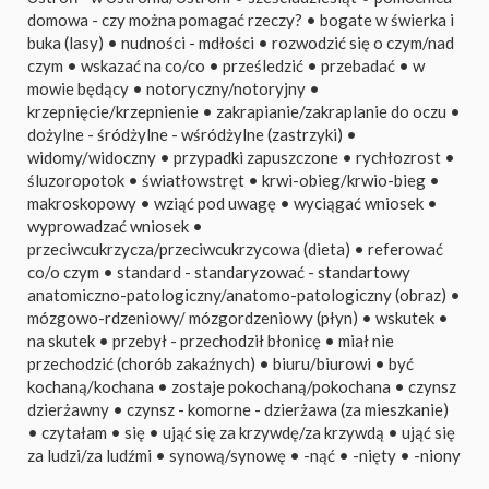
domowa - czy można pomagać rzeczy?
•
bogate w świerka i
buka (lasy)
•
nudności - mdłości
•
rozwodzić się o czym/nad
czym
•
wskazać na co/co
•
prześledzić
•
przebadać
•
w
mowie będący
•
notoryczny/notoryjny
•
krzepnięcie/krzepnienie
•
zakrapianie/zakraplanie do oczu
•
dożylne - śródżylne - wśródżylne (zastrzyki)
•
widomy/widoczny
•
przypadki zapuszczone
•
rychłozrost
•
śluzoropotok
•
światłowstręt
•
krwi-obieg/krwio-bieg
•
makroskopowy
•
wziąć pod uwagę
•
wyciągać wniosek
•
wyprowadzać wniosek
•
przeciwcukrzycza/przeciwcukrzycowa (dieta)
•
referować
co/o czym
•
standard - standaryzować - standartowy
anatomiczno-patologiczny/anatomo-patologiczny (obraz)
•
mózgowo-rdzeniowy/ mózgordzeniowy (płyn)
•
wskutek
•
na skutek
•
przebył - przechodził błonicę
•
miał nie
przechodzić (chorób zakaźnych)
•
biuru/biurowi
•
być
kochaną/kochana
•
zostaje pokochaną/pokochana
•
czynsz
dzierżawny
•
czynsz - komorne - dzierżawa (za mieszkanie)
•
czytałam
•
się
•
ująć się za krzywdę/za krzywdą
•
ująć się
za ludzi/za ludźmi
•
synową/synowę
•
-nąć
•
-nięty
•
-niony