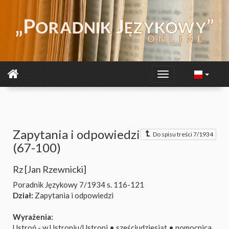
Zapytania i odpowiedzi
Do spisu treści 7/1934
(67-100)
Rz [Jan Rzewnicki]
Poradnik Językowy 7/1934
s. 116-121
Dział:
Zapytania i odpowiedzi
Wyrażenia:
Ustroń - w Ustroniu/Ustroni
•
sześciudziesiąt
•
pomocnica