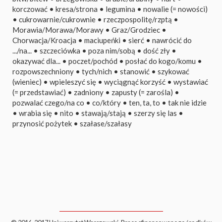
korczować
•
kresa/strona
•
legumina
•
nowalie (= nowości)
•
cukrowarnie/cukrownie
•
rzeczpospolitę/rzptą
•
Morawia/Morawa/Morawy
•
Graz/Grodziec
•
Chorwacja/Kroacja
•
maciupeńki
•
sierć
•
nawrócić do
.../na...
•
szczeciówka
•
poza nim/sobą
•
dość zły
•
okazywać dla...
•
poczet/pochód
•
posłać do kogo/komu
•
rozpowszechniony
•
tych/nich
•
stanowić
•
szykować
(wieniec)
•
wpieleszyć się
•
wyciągnąć korzyść
•
wystawiać
(= przedstawiać)
•
zadniony
•
zapusty (= zarośla)
•
pozwalać czego/na co
•
co/który
•
ten, ta, to
•
tak nie idzie
•
wrabia się
•
nito
•
stawają/stają
•
szerzy się las
•
przynosić pożytek
•
szałase/szałasy