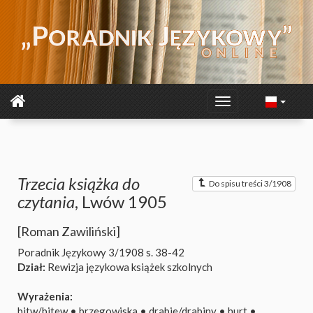
Trzecia książka do
Do spisu treści 3/1908
czytania
, Lwów 1905
[Roman Zawiliński]
Poradnik Językowy 3/1908
s. 38-42
Dział:
Rewizja językowa książek szkolnych
Wyrażenia:
bitw/bitew
•
brzegowiska
•
drabie/drabiny
•
hurt
•