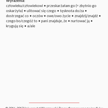
Wyrażenia:
człowieku/człowiekowi
•
przeskarżałam go (= zbytnio go
oskarżyła)
•
ulitować się czego
•
tęsknota do/za
•
dostrzegać co
•
oczów
•
owe/owo życie
•
znajdzij/znajdź
•
czego bo/czegóż to
•
pani znajduje, że
•
nurtować ją
•
krygują się
•
a/ale