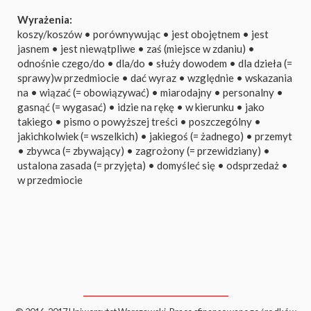
Wyrażenia:
koszy/koszów
•
porównywując
•
jest obojętnem
•
jest
jasnem
•
jest niewątpliwe
•
zaś (miejsce w zdaniu)
•
odnośnie czego/do
•
dla/do
•
służy dowodem
•
dla dzieła (=
sprawy)w przedmiocie
•
dać wyraz
•
względnie
•
wskazania
na
•
wiązać (= obowiązywać)
•
miarodajny
•
personalny
•
gasnąć (= wygasać)
•
idzie na rękę
•
w kierunku
•
jako
takiego
•
pismo o powyższej treści
•
poszczególny
•
jakichkolwiek (= wszelkich)
•
jakiegoś (= żadnego)
•
przemyt
•
zbywca (= zbywający)
•
zagrożony (= przewidziany)
•
ustalona zasada (= przyjęta)
•
domyśleć się
•
odsprzedaż
•
w przedmiocie