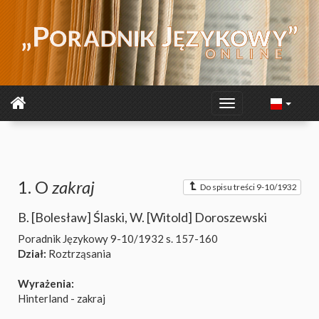
1. O
zakraj
Do spisu treści 9-10/1932
B. [Bolesław] Ślaski
,
W. [Witold] Doroszewski
Poradnik Językowy 9-10/1932
s. 157-160
Dział:
Roztrząsania
Wyrażenia:
Hinterland - zakraj