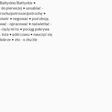
Baltyckie/Bałtyckie
•
 do pierwszej
•
uosabiać -
trochu/potrosze/potrochę
•
piwór
•
negować
•
pod oboją
wać - opracować
•
naświetlać -
- cięży mi to
•
pociąg pokrywa
Z. inża
•
póki czasu
•
nauczyć się
/dobrze
•
zło - o złu/źle