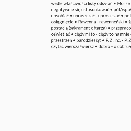
wedle właściwości listy odsyłać
•
Morze 
negatywnie się ustosunkować
•
pół/wpół
uosobiać
•
upraszczać - uproszczać
•
po
osiągnięcie
•
Rawenna - rawenneński
•
ś
postacią (sakrament ołtarza)
•
przepraco
oświetlać
•
ciąży mi to - ciąży to na mnie 
przestrzeń
•
parodziesiąt
•
P. Z. inż. - P. 
czytać wiersza/wiersz
•
dobro - o dobru