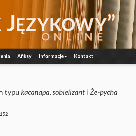
enia
Afiksy
Informacje
Kontakt
h typu
kacanapa
,
sobielizant
i
Że-pycha
-152