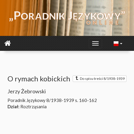
O rymach kobickich
Do spisu treści 8/1938-1939
Jerzy Żebrowski
Poradnik Językowy 8/1938-1939
s. 160-162
Dział:
Roztrząsania