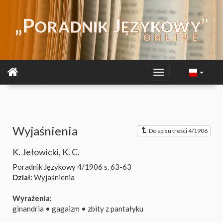
Wyjaśnienia
Do spisu treści 4/1906
K. Jełowicki
,
K. C.
Poradnik Językowy 4/1906
s. 63-63
Dział:
Wyjaśnienia
Wyrażenia:
ginandria
•
gagaizm
•
zbity z pantałyku