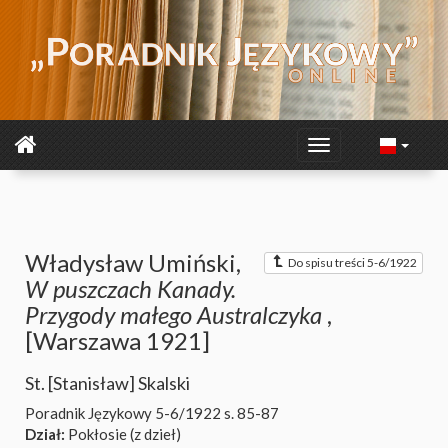
Władysław Umiński,
Do spisu treści 5-6/1922
W puszczach Kanady.
Przygody małego Australczyka
,
[Warszawa 1921]
St. [Stanisław] Skalski
Poradnik Językowy 5-6/1922
s. 85-87
Dział:
Pokłosie (z dzieł)