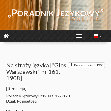
Na straży języka ["Głos
Do spisu treści 8/1908
Warszawski" nr 161,
1908]
[Redakcja]
Poradnik Językowy 8/1908
s. 127-128
Dział:
Rozmaitości