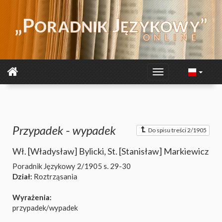
Przypadek
-
wypadek
Do spisu treści 2/1905
Wł. [Władysław] Bylicki
,
St. [Stanisław] Markiewicz
Poradnik Językowy 2/1905
s. 29-30
Dział:
Roztrząsania
Wyrażenia:
przypadek/wypadek