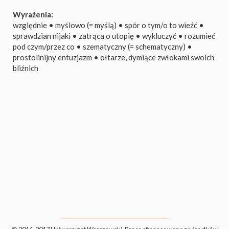
Wyrażenia:
względnie
•
myślowo (= myślą)
•
spór o tym/o to wieźć
•
sprawdzian nijaki
•
zatrąca o utopię
•
wykluczyć
•
rozumieć
pod czym/przez co
•
szematyczny (= schematyczny)
•
prostolinijny entuzjazm
•
ołtarze, dymiące zwłokami swoich
bliźnich