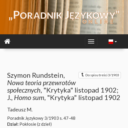
Szymon Rundstein,
Do spisu treści 3/1903
Nowa teoria przewrotów
społecznych
, "Krytyka" listopad 1902;
J.,
Homo sum
, "Krytyka" listopad 1902
Tadeusz M.
Poradnik Językowy 3/1903
s. 47-48
Dział:
Pokłosie (z dzieł)