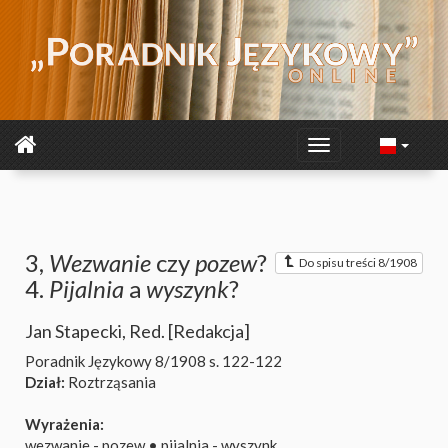
3,
Wezwanie
czy
pozew
?
Do spisu treści 8/1908
4.
Pijalnia
a
wyszynk
?
Jan Stapecki
,
Red. [Redakcja]
Poradnik Językowy 8/1908
s. 122-122
Dział:
Roztrząsania
Wyrażenia:
wezwanie - pozew
•
pijalnia - wyszynk