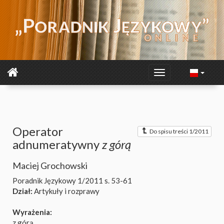
Operator
Do spisu treści 1/2011
adnumeratywny
z górą
Maciej Grochowski
Poradnik Językowy 1/2011
s. 53-61
Dział:
Artykuły i rozprawy
Wyrażenia:
z górą