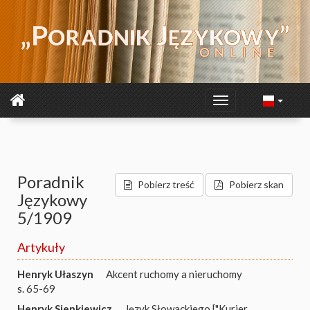
Poradnik
Pobierz treść
Pobierz skan
Językowy
5/1909
Artykuły
Henryk Ułaszyn
Akcent ruchomy a nieruchomy
s. 65-69
Henryk Sienkiewicz
Język Słowackiego ["Kurier