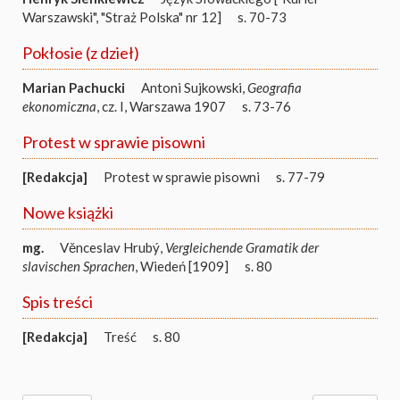
Warszawski", "Straż Polska" nr 12]
s. 70-73
Pokłosie (z dzieł)
Marian Pachucki
Antoni Sujkowski,
Geografia
ekonomiczna
, cz. I, Warszawa 1907
s. 73-76
Protest w sprawie pisowni
[Redakcja]
Protest w sprawie pisowni
s. 77-79
Nowe książki
mg.
Věnceslav Hrubý,
Vergleichende Gramatik der
slavischen Sprachen
, Wiedeń [1909]
s. 80
Spis treści
[Redakcja]
Treść
s. 80