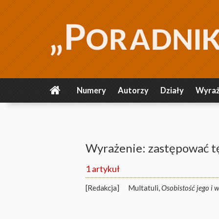
Numery
Autorzy
Działy
Wyraż
Wyrażenie: zastępować t
1 artykuł
[Redakcja]
Multatuli,
Osobistość jego i 