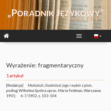
Wyrażenie: fragmentaryczny
1 artykuł
[Redakcja]
Multatuli,
Osobistość jego i wybór z pism
,
podług Wilhelma Spohra oprac. Maria Feldman, Warszawa
1901;
6-7/1902, s. 103-104