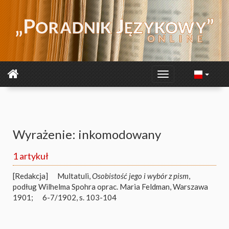
Wyrażenie: inkomodowany
1 artykuł
[Redakcja]
Multatuli,
Osobistość jego i wybór z pism
,
podług Wilhelma Spohra oprac. Maria Feldman, Warszawa
1901;
6-7/1902, s. 103-104