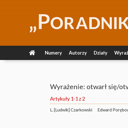
Numery
Autorzy
Działy
Wyraż
Wyrażenie: otwarł się/ot
Artykuły 1-1 z 2
L. [Ludwik] Czarkowski
Edward Porębo