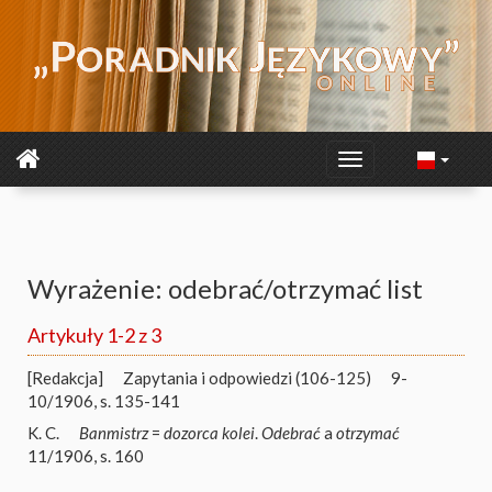
Wyrażenie: odebrać/otrzymać list
Artykuły 1-2 z 3
[Redakcja]
Zapytania i odpowiedzi (106-125)
9-
10/1906, s. 135-141
K. C.
Banmistrz
=
dozorca kolei
.
Odebrać
a
otrzymać
11/1906, s. 160