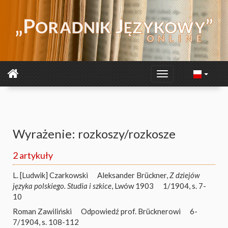
Wyrażenie: rozkoszy/rozkosze
2 artykuły
L. [Ludwik] Czarkowski
Aleksander Brückner,
Z dziejów
języka polskiego. Studia i szkice
, Lwów 1903
1/1904, s. 7-
10
Roman Zawiliński
Odpowiedź prof. Brücknerowi
6-
7/1904, s. 108-112