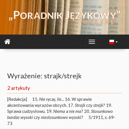
Wyrażenie: strajk/strejk
2 artykuły
[Redakcja]
15.
Nie ręczę, ile
... 16. W sprawie
akcentowania wyrazów obcych. 17.
Strajk
czy
strejk
? 19.
Sprawa cudzysłowu. 19.
Niema
a
nie ma
? 20.
Stosunkowo
bardzo wysoki
czy
niestosunkowo wysoki
?
5/1911, s. 69-
73