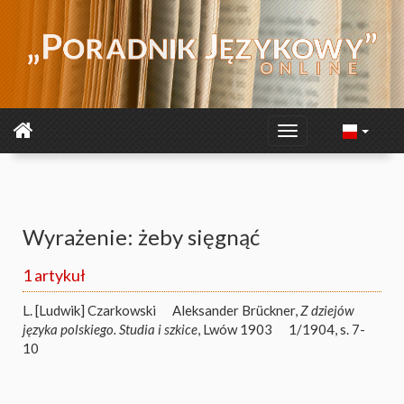
Wyrażenie: żeby sięgnąć
1 artykuł
L. [Ludwik] Czarkowski
Aleksander Brückner,
Z dziejów
języka polskiego. Studia i szkice
, Lwów 1903
1/1904, s. 7-
10