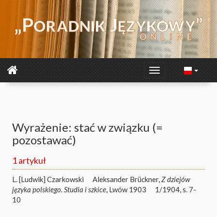
Wyrażenie: stać w związku (=
pozostawać)
1 artykuł
L. [Ludwik] Czarkowski
Aleksander Brückner,
Z dziejów
języka polskiego. Studia i szkice
, Lwów 1903
1/1904, s. 7-
10