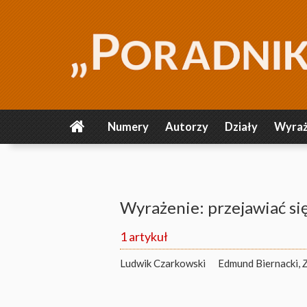
Numery
Autorzy
Działy
Wyraż
Wyrażenie: przejawiać si
1 artykuł
Ludwik Czarkowski
Edmund Biernacki,
Z