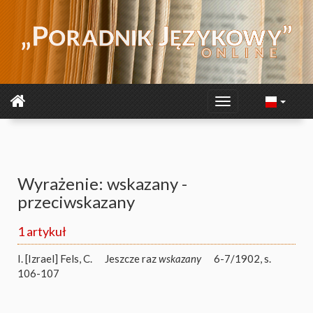
Wyrażenie: wskazany -
przeciwskazany
1 artykuł
I. [Izrael] Fels
,
C.
Jeszcze raz
wskazany
6-7/1902, s.
106-107