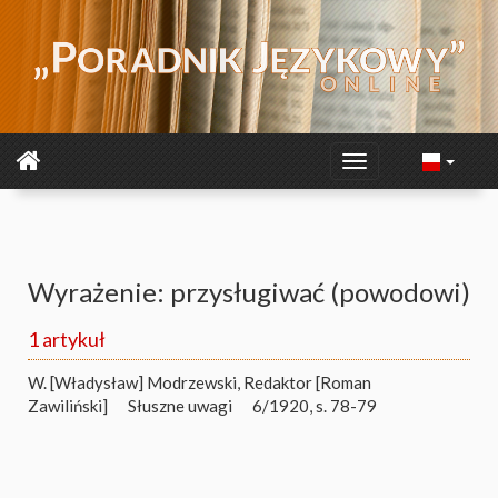
Wyrażenie: przysługiwać (powodowi)
1 artykuł
W. [Władysław] Modrzewski
,
Redaktor [Roman
Zawiliński]
Słuszne uwagi
6/1920, s. 78-79