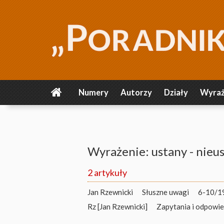
Numery
Autorzy
Działy
Wyraż
Wyrażenie: ustany - nieus
2 artykuły
Jan Rzewnicki
Słuszne uwagi
6-10/19
Rz [Jan Rzewnicki]
Zapytania i odpowie