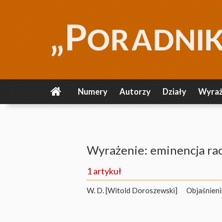
Numery
Autorzy
Działy
Wyraż
Wyrażenie: eminencja rac
1 artykuł
W. D. [Witold Doroszewski]
Objaśnien