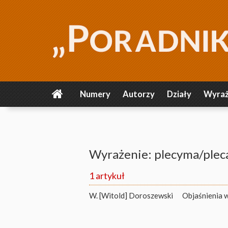
Numery
Autorzy
Działy
Wyraż
Wyrażenie: plecyma/plec
1 artykuł
W. [Witold] Doroszewski
Objaśnienia 