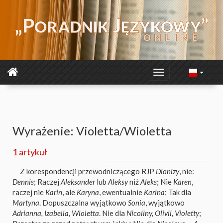
Wyrażenie: Violetta/Wioletta
1 artykuł
Z korespondencji przewodniczącego RJP
Dionizy
, nie:
Dennis
; Raczej
Aleksander
lub
Aleksy
niż
Aleks
; Nie
Karen
,
raczej nie
Karin
, ale
Karyna
, ewentualnie
Karina
; Tak dla
Martyna
. Dopuszczalna wyjątkowo
Sonia
, wyjątkowo
Adrianna, Izabella, Wioletta
. Nie dla
Nicoliny, Olivii, Violetty
;