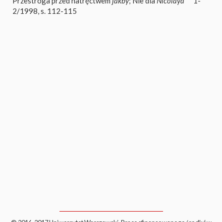
Przestroga przed natręctwem
jakby
; Nie dla
Nicolaya
1-
2/1998, s. 112-115